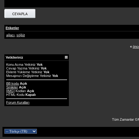
Etiketler
ağacı
,
söğüt
«
önce
Yetkileriniz
Konu Acma Yetkiniz
Yok
Cevap Yazma Yetkiniz
Yok
Eklenti Yükleme Yetkiniz
Yok
Mesajınızı Değiştirme Yetkiniz
Yok
BB kodu
Açık
Smileler
Açık
[IMG]
Kodları
Açık
HTML-Kodu
Kapalı
Forum Kuralları
Tüm Zamanlar GM