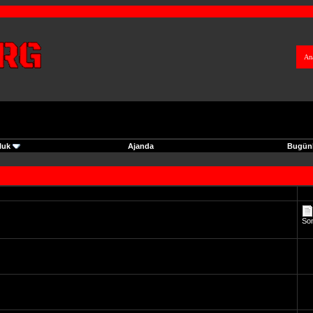
An
luk
Ajanda
Bugünk
So