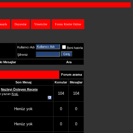
asayfa
Duyurular
Yöneticiler
Forum Kimler Online
Kullanıcı Adı
Beni hatırla
Şifreniz
i Mesajlar
Ara
Forum arama
Son Mesaj
Konular
Mesajlar
Nezleyi Önleyen Reçete
104
104
n yazan
KraL
Henüz yok
0
0
Henüz yok
0
0