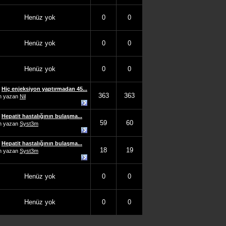
Henüz yok
0
0
Henüz yok
0
0
Henüz yok
0
0
Hiç enjeksiyon yaptırmadan 45...
363
363
n yazan
Nil
Hepatit hastalığının bulaşma...
59
60
n yazan
Syst3m
Hepatit hastalığının bulaşma...
18
19
n yazan
Syst3m
Henüz yok
0
0
Henüz yok
0
0