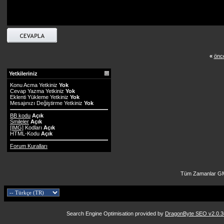
«
önce
Yetkileriniz
Konu Acma Yetkiniz
Yok
Cevap Yazma Yetkiniz
Yok
Eklenti Yükleme Yetkiniz
Yok
Mesajınızı Değiştirme Yetkiniz
Yok
BB kodu
Açık
Smileler
Açık
[IMG]
Kodları
Açık
HTML-Kodu
Açık
Forum Kuralları
Tüm Zamanlar GM
Search Engine Optimisation provided by
DragonByte SEO v2.0.36