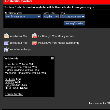
Gösteriliş ayarları
Toplam 0 adet konudan sayfa basi 0 ile 0 arasi kadar konu gösteriliyor
Sıralama şekli
Sort Order
Yaş
Yeni Mesaj Var
Hit Konuya Yeni Mesaj Yazılmış
Yeni Mesaj Yok
Hit Konuya Yeni Mesaj Yazılmamış
Konu Kapatılmıştır
Yetkileriniz
Konu Acma Yetkiniz
Yok
Cevap Yazma Yetkiniz
Yok
Eklenti Yükleme Yetkiniz
Yok
Mesajınızı Değiştirme Yetkiniz
Yok
BB kodu
Açık
Smileler
Açık
[IMG]
Kodları
Açık
HTML-Kodu
Kapalı
Forum Kuralları
Tüm Zamanlar GM