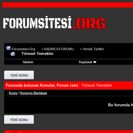
Forumsitesi.Org
>
KADINCA FORUMU
>
Yemek Tarifleri
Yöresel Yemekler
Yardım
Topluluk
Forumda bulunan Konular, Forum ismi
: Yöresel Yemekler
Konu
/
Konuyu Başlatan
Bu forumda h