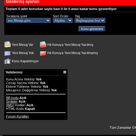
Gösteriliş ayarları
Toplam 0 adet konudan sayfa basi 0 ile 0 arasi kadar konu gösteriliyor
Sıralama şekli
Sort Order
Yaş
Yeni Mesaj Var
Hit Konuya Yeni Mesaj Yazılmış
Yeni Mesaj Yok
Hit Konuya Yeni Mesaj Yazılmamış
Konu Kapatılmıştır
Yetkileriniz
Konu Acma Yetkiniz
Yok
Cevap Yazma Yetkiniz
Yok
Eklenti Yükleme Yetkiniz
Yok
Mesajınızı Değiştirme Yetkiniz
Yok
BB kodu
Açık
Smileler
Açık
[IMG]
Kodları
Açık
HTML-Kodu
Kapalı
Forum Kuralları
Tüm Zamanlar GM