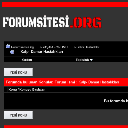
Forumsitesi.Org
>
YAŞAM FORUMU
>
Belirli Hastalıklar
Kalp- Damar Hastalıkları
Yardım
Topluluk
Forumda bulunan Konular, Forum ismi
: Kalp- Damar Hastalıkları
Konu
/
Konuyu Başlatan
Bu forumda h