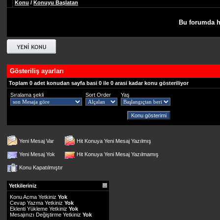
Konu
/
Konuyu Başlatan
Bu forumda h
Gösteriliş ayarları
Toplam 0 adet konudan sayfa basi 0 ile 0 arasi kadar konu gösteriliyor
Sıralama şekli
Sort Order
Yaş
Yeni Mesaj Var
Hit Konuya Yeni Mesaj Yazılmış
Yeni Mesaj Yok
Hit Konuya Yeni Mesaj Yazılmamış
Konu Kapatılmıştır
Yetkileriniz
Konu Acma Yetkiniz
Yok
Cevap Yazma Yetkiniz
Yok
Eklenti Yükleme Yetkiniz
Yok
Mesajınızı Değiştirme Yetkiniz
Yok