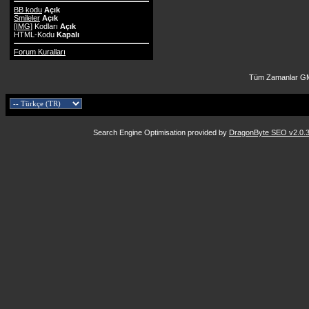
BB kodu
Açık
Smileler
Açık
[IMG]
Kodları
Açık
HTML-Kodu
Kapalı
Forum Kuralları
Tüm Zamanlar GM
Search Engine Optimisation provided by
DragonByte SEO v2.0.36