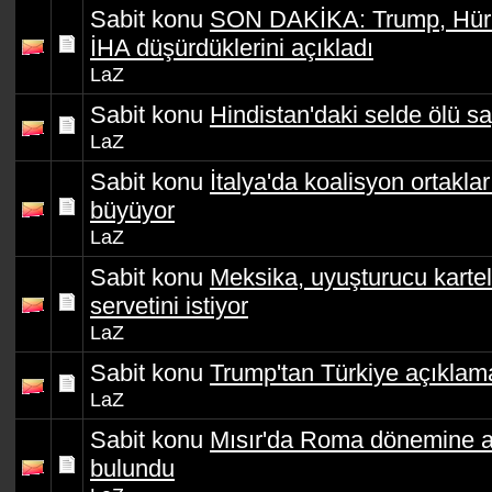
Sabit konu
SON DAKİKA: Trump, Hürmü
İHA düşürdüklerini açıkladı
LaZ
Sabit konu
Hindistan'daki selde ölü sa
LaZ
Sabit konu
İtalya'da koalisyon ortakla
büyüyor
LaZ
Sabit konu
Meksika, uyuşturucu kartel
servetini istiyor
LaZ
Sabit konu
Trump'tan Türkiye açıklam
LaZ
Sabit konu
Mısır'da Roma dönemine ait 
bulundu