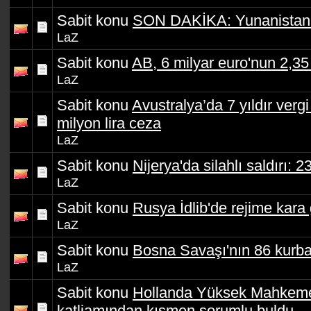
Sabit konu
SON DAKİKA: Yunanistan'
LaZ
Sabit konu
AB, 6 milyar euro'nun 2,35
LaZ
Sabit konu
Avustralya’da 7 yıldır ver
milyon lira ceza
LaZ
Sabit konu
Nijerya'da silahlı saldırı: 2
LaZ
Sabit konu
Rusya İdlib'de rejime kara
LaZ
Sabit konu
Bosna Savaşı'nın 86 kurba
LaZ
Sabit konu
Hollanda Yüksek Mahkemes
katliamından kısmen sorumlu buldu