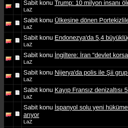
Sabit konu
Trump: 10 milyon insanı ö
LaZ
Sabit konu
Ülkesine dönen Portekizlil
LaZ
Sabit konu
Endonezya'da 5,4 büyükl
LaZ
Sabit konu
İngiltere: İran "devlet kors
LaZ
Sabit konu
Nijerya'da polis ile Şii grup
LaZ
Sabit konu
Kayıp Fransız denizaltısı 
LaZ
Sabit konu
İspanyol solu yeni hüküme
arıyor
LaZ