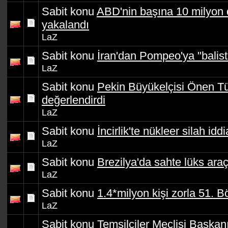
Sabit konu
ABD'nin başına 10 milyon d
yakalandı
LaZ
Sabit konu
İran'dan Pompeo'ya "balist
LaZ
Sabit konu
Pekin Büyükelçisi Önen Türk
değerlendirdi
LaZ
Sabit konu
İncirlik'te nükleer silah iddi
LaZ
Sabit konu
Brezilya'da sahte lüks araç 
LaZ
Sabit konu
1.4*milyon kişi zorla 51. B
LaZ
Sabit konu
Temsilciler Meclisi Başkan