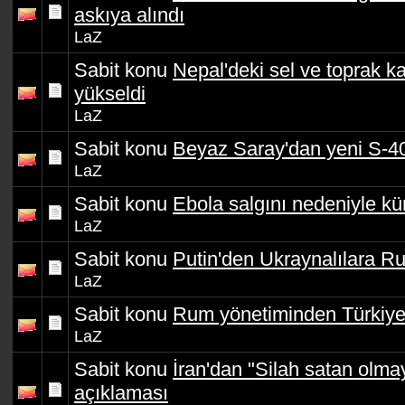
askıya alındı
LaZ
Sabit konu
Nepal'deki sel ve toprak k
yükseldi
LaZ
Sabit konu
Beyaz Saray'dan yeni S-4
LaZ
Sabit konu
Ebola salgını nedeniyle kür
LaZ
Sabit konu
Putin'den Ukraynalılara Ru
LaZ
Sabit konu
Rum yönetiminden Türkiye il
LaZ
Sabit konu
İran'dan "Silah satan olma
açıklaması