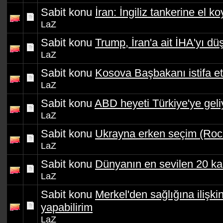
Sabit konu
İran: İngiliz tankerine el k
LaZ
Sabit konu
Trump, İran'a ait İHA'yı d
LaZ
Sabit konu
Kosova Başbakanı istifa et
LaZ
Sabit konu
ABD heyeti Türkiye'ye geli
LaZ
Sabit konu
Ukrayna erken seçim (Roc
LaZ
Sabit konu
Dünyanın en sevilen 20 kad
LaZ
Sabit konu
Merkel'den sağlığına ilişk
yapabilirim
LaZ