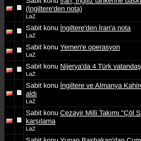
Sabit konu
İran, İngiliz tankerine bask
(İngiltere'den nota)
LaZ
Sabit konu
İngiltere'den İran'a nota
LaZ
Sabit konu
Yemen'e operasyon
LaZ
Sabit konu
Nijerya'da 4 Türk vatandaşı
LaZ
Sabit konu
İngiltere ve Almanya Kahir
aldı
LaZ
Sabit konu
Cezayir Milli Takımı "Çöl 
karşılama
LaZ
Sabit konu
Yunan Başbakan'dan Cumh