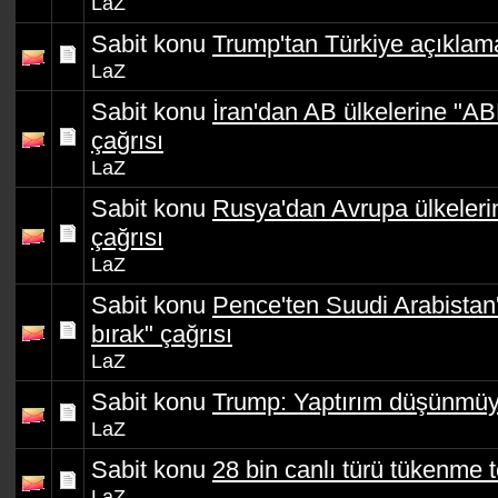
LaZ
Sabit konu
Trump'tan Türkiye açıklama
LaZ
Sabit konu
İran'dan AB ülkelerine "A
çağrısı
LaZ
Sabit konu
Rusya'dan Avrupa ülkeleri
çağrısı
LaZ
Sabit konu
Pence'ten Suudi Arabistan'
bırak" çağrısı
LaZ
Sabit konu
Trump: Yaptırım düşünmü
LaZ
Sabit konu
28 bin canlı türü tükenme t
LaZ