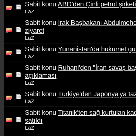
Sabit konu
ABD'den Çinli petrol şirketi
LaZ
Sabit konu
Irak Başbakanı Abdulmehdi
ziyaret
LaZ
Sabit konu
Yunanistan'da hükümet gü
LaZ
Sabit konu
Ruhani'den "İran savaş ba
açıklaması
LaZ
Sabit konu
Türkiye'den Japonya'ya ta
LaZ
Sabit konu
Titanik'ten sağ kurtulan ka
satıldı
LaZ