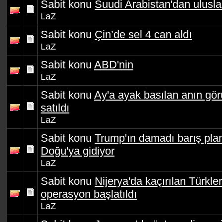
Sabit konu
Suudi Arabistan'dan ulusla
LaZ
Sabit konu
Çin’de sel 4 can aldı
LaZ
Sabit konu
ABD'nin
LaZ
Sabit konu
Ay'a ayak basılan anın gör
satıldı
LaZ
Sabit konu
Trump'ın damadı barış plan
Doğu'ya gidiyor
LaZ
Sabit konu
Nijerya'da kaçırılan Türkler
operasyon başlatıldı
LaZ