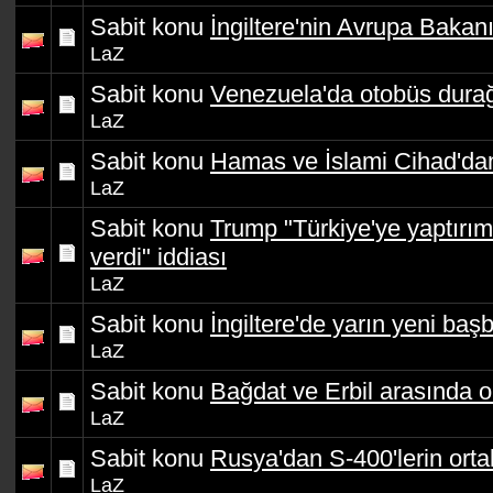
Sabit konu
İngiltere'nin Avrupa Bakanı
LaZ
Sabit konu
Venezuela'da otobüs durağın
LaZ
Sabit konu
Hamas ve İslami Cihad'dan 
LaZ
Sabit konu
Trump "Türkiye'ye yaptırı
verdi" iddiası
LaZ
Sabit konu
İngiltere'de yarın yeni baş
LaZ
Sabit konu
Bağdat ve Erbil arasında o
LaZ
Sabit konu
Rusya'dan S-400'lerin ortak
LaZ