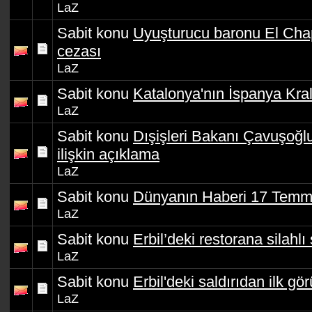
LaZ
Sabit konu
Uyuşturucu baronu El Cha
cezası
LaZ
Sabit konu
Katalonya'nın İspanya Kralı
LaZ
Sabit konu
Dışişleri Bakanı Çavuşoğlu'
ilişkin açıklama
LaZ
Sabit konu
Dünyanın Haberi 17 Temm
LaZ
Sabit konu
Erbil’deki restorana silahlı 
LaZ
Sabit konu
Erbil'deki saldırıdan ilk gör
LaZ