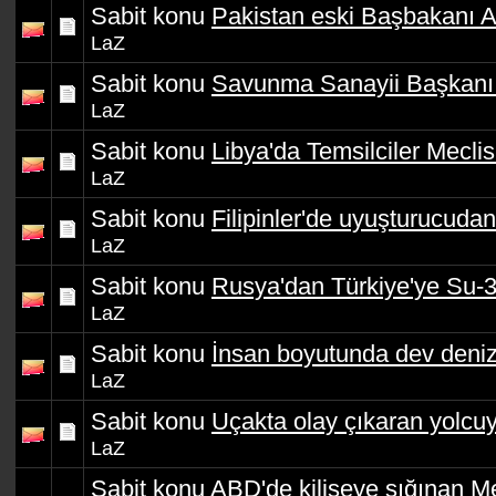
Sabit konu
Pakistan eski Başbakanı A
LaZ
Sabit konu
Savunma Sanayii Başkanı 
LaZ
Sabit konu
Libya'da Temsilciler Meclisi
LaZ
Sabit konu
Filipinler'de uyuşturucudan
LaZ
Sabit konu
Rusya'dan Türkiye'ye Su-35
LaZ
Sabit konu
İnsan boyutunda dev deni
LaZ
Sabit konu
Uçakta olay çıkaran yolcuy
LaZ
Sabit konu
ABD'de kiliseye sığınan M