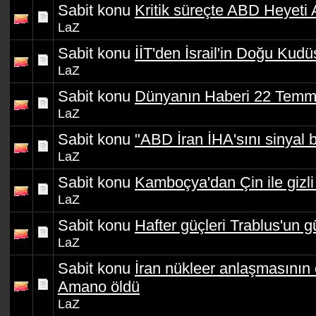
Sabit konu
Kritik süreçte ABD Heyeti
LaZ
Sabit konu
İİT'den İsrail'in Doğu Kudüs
LaZ
Sabit konu
Dünyanın Haberi 22 Temm
LaZ
Sabit konu
"ABD İran İHA'sını sinyal
LaZ
Sabit konu
Kamboçya'dan Çin ile gizli
LaZ
Sabit konu
Hafter güçleri Trablus'un g
LaZ
Sabit konu
İran nükleer anlaşmasının 
Amano öldü
LaZ