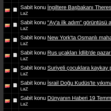
Sabit konu
İngiltere Başbakanı Theres
LaZ
Sabit konu
"Ay'a ilk adım" görüntüsü a
LaZ
Sabit konu
New York'ta Osmanlı mahal
LaZ
Sabit konu
Rus uçakları İdlib'de pazarı
LaZ
Sabit konu
Suriyeli çocuklara kaykay 
LaZ
Sabit konu
İsrail Doğu Kudüs'te yıkım
LaZ
Sabit konu
Dünyanın Haberi 19 Temm
LaZ