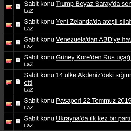
Sabit konu
Trump Beyaz Saray'da sena
LaZ
Sabit konu
Yeni Zelanda'da ateşli sila
LaZ
Sabit konu
Venezuela'dan ABD'ye hava
LaZ
Sabit konu
Güney Kore'den Rus uçağın
LaZ
Sabit konu
14 ülke Akdeniz’deki sığın
etti
LaZ
Sabit konu
Pasaport 22 Temmuz 201
LaZ
Sabit konu
Ukrayna’da ilk kez bir parti
LaZ