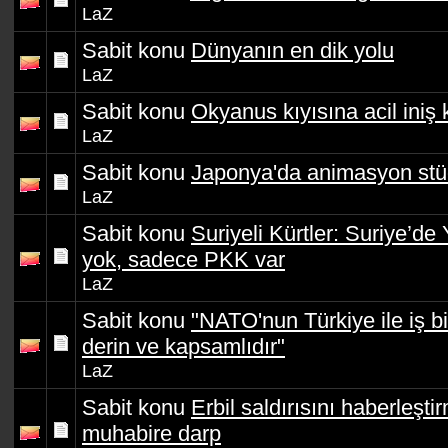
LaZ
Sabit konu
Dünyanın en dik yolu
LaZ
Sabit konu
Okyanus kıyısına acil iniş
LaZ
Sabit konu
Japonya'da animasyon st
LaZ
Sabit konu
Suriyeli Kürtler: Suriye’d
yok, sadece PKK var
LaZ
Sabit konu
"NATO'nun Türkiye ile iş bi
derin ve kapsamlıdır"
LaZ
Sabit konu
Erbil saldırısını haberleşt
muhabire darp