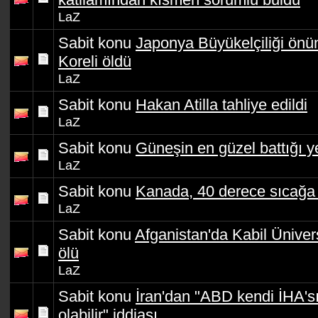
LaZ
Sabit konu
Japonya Büyükelçiliği ön
Koreli öldü
LaZ
Sabit konu
Hakan Atilla tahliye edildi
LaZ
Sabit konu
Güneşin en güzel battığı ye
LaZ
Sabit konu
Kanada, 40 derece sıcağa 
LaZ
Sabit konu
Afganistan'da Kabil Üniver
ölü
LaZ
Sabit konu
İran'dan "ABD kendi İHA'sı
olabilir" iddiası