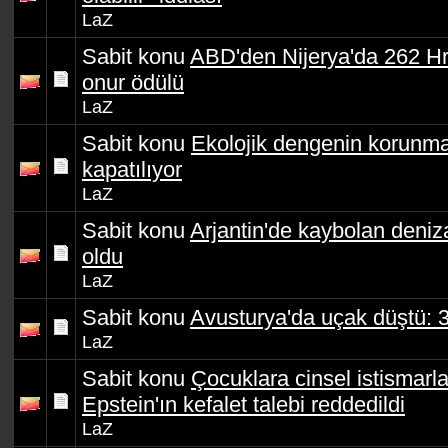
LaZ
Sabit konu
ABD'den Nijerya'da 262 Hr
onur ödülü
LaZ
Sabit konu
Ekolojik dengenin korunm
kapatılıyor
LaZ
Sabit konu
Arjantin'de kaybolan deniza
oldu
LaZ
Sabit konu
Avusturya'da uçak düştü: 3
LaZ
Sabit konu
Çocuklara cinsel istismarl
Epstein'ın kefalet talebi reddedildi
LaZ