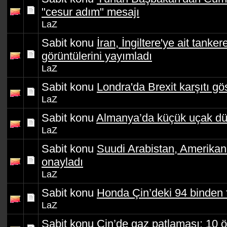
"cesur adım" mesajı
LaZ
Sabit konu
İran, İngiltere'ye ait tank
görüntülerini yayımladı
LaZ
Sabit konu
Londra'da Brexit karşıtı gös
LaZ
Sabit konu
Almanya’da küçük uçak düş
LaZ
Sabit konu
Suudi Arabistan, Amerikan k
onayladı
LaZ
Sabit konu
Honda Çin’deki 94 binden f
LaZ
Sabit konu
Çin’de gaz patlaması: 10 öl