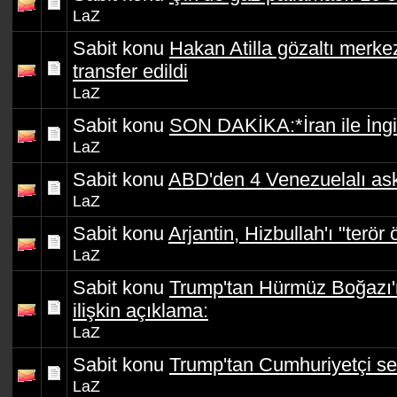
LaZ
Sabit konu
Hakan Atilla gözaltı merke
transfer edildi
LaZ
Sabit konu
SON DAKİKA:*İran ile İngil
LaZ
Sabit konu
ABD'den 4 Venezuelalı aske
LaZ
Sabit konu
Arjantin, Hizbullah'ı "terör ö
LaZ
Sabit konu
Trump'tan Hürmüz Boğazı'
ilişkin açıklama:
LaZ
Sabit konu
Trump'tan Cumhuriyetçi sen
LaZ