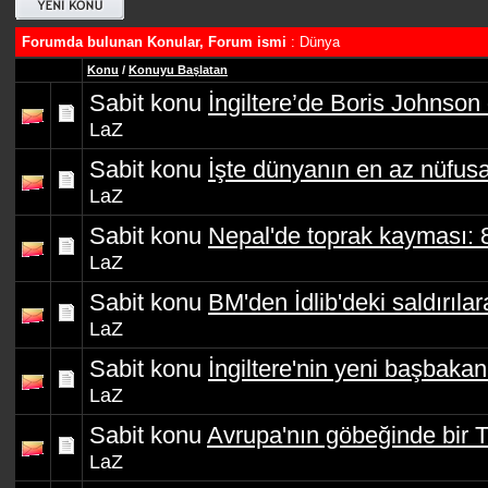
Forumda bulunan Konular, Forum ismi
: Dünya
Konu
/
Konuyu Başlatan
Sabit konu
İngiltere’de Boris Johnso
LaZ
Sabit konu
İşte dünyanın en az nüfusa
LaZ
Sabit konu
Nepal'de toprak kayması: 8
LaZ
Sabit konu
BM'den İdlib'deki saldırılar
LaZ
Sabit konu
İngiltere'nin yeni başbaka
LaZ
Sabit konu
Avrupa'nın göbeğinde bir T
LaZ