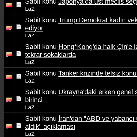
Sabit konu
Japonya’da üst meclis seç
LaZ
Sabit konu
Trump Demokrat kadın vek
ediyor
LaZ
Sabit konu
Hong*Kong'da halk Çin'e ia
tekrar sokaklarda
LaZ
Sabit konu
Tanker krizinde telsiz kon
LaZ
Sabit konu
Ukrayna'daki erken genel s
birinci
LaZ
Sabit konu
İran'dan "ABD ve yabancı ü
aldık" açıklaması
LaZ