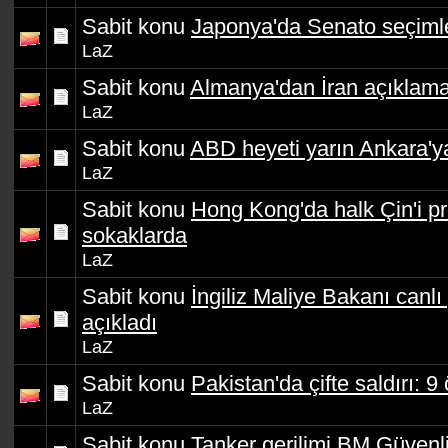
Sabit konu
Japonya'da Senato seçimle
LaZ
Sabit konu
Almanya'dan İran açıklama
LaZ
Sabit konu
ABD heyeti yarın Ankara'ya
LaZ
Sabit konu
Hong Kong'da halk Çin'i pr
sokaklarda
LaZ
Sabit konu
İngiliz Maliye Bakanı canlı 
açıkladı
LaZ
Sabit konu
Pakistan'da çifte saldırı: 9 
LaZ
Sabit konu
Tanker gerilimi BM Güvenl