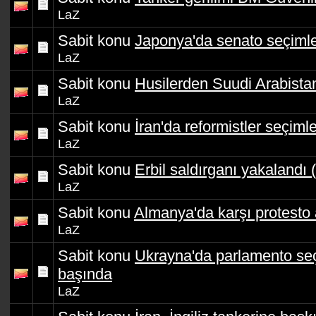
LaZ
Sabit konu
Japonya'da senato seçimler
LaZ
Sabit konu
Husilerden Suudi Arabistan
LaZ
Sabit konu
İran'da reformistler seçimle
LaZ
Sabit konu
Erbil saldırganı yakalandı (
LaZ
Sabit konu
Almanya'da karşı protesto a
LaZ
Sabit konu
Ukrayna'da parlamento seçi
başında
LaZ