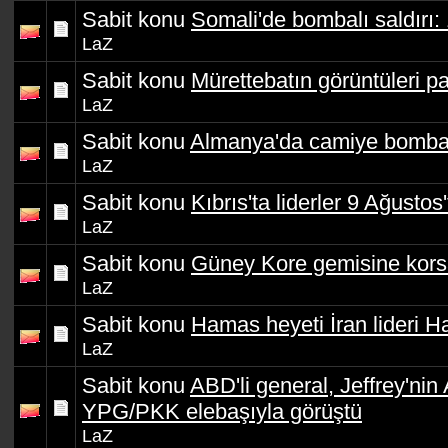
Sabit konu
Somali'de bombalı saldırı: 
LaZ
Sabit konu
Mürettebatın görüntüleri pa
LaZ
Sabit konu
Almanya'da camiye bomba 
LaZ
Sabit konu
Kıbrıs'ta liderler 9 Ağustos
LaZ
Sabit konu
Güney Kore gemisine korsa
LaZ
Sabit konu
Hamas heyeti İran lideri H
LaZ
Sabit konu
ABD'li general, Jeffrey'nin
YPG/PKK elebaşıyla görüştü
LaZ