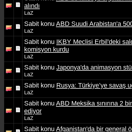
alındı
LaZ
Sabit konu
ABD Suudi Arabistan'a 50
LaZ
Sabit konu
IKBY Meclisi Erbil'deki sal
komisyon kurdu
LaZ
Sabit konu
Japonya'da animasyon stü
LaZ
Sabit konu
Rusya: Türkiye’ye savaş uç
LaZ
Sabit konu
ABD Meksika sınırına 2 bin
ediyor
LaZ
Sabit konu
Afganistan'da bir general ö