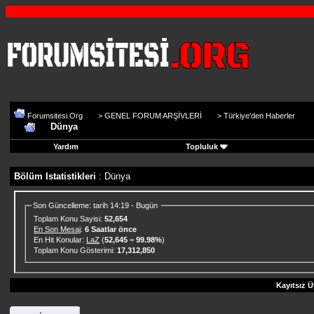
Forumsitesi.Org
>
GENEL FORUM ARŞİVLERİ
>
Türkiye'den Haberler
Dünya
Yardım
Topluluk
Bölüm Istatistikleri
: Dünya
Son Güncelleme: tarih 14:19 - Bugün
Toplam Konu Sayisi:
52,654
En Son Mesaj
:
6 Saatlar önce
En Hit Konular:
LaZ
(
52,645
=
99.98%
)
Toplam Konu Gösterimi:
17,312,850
Kayıtsız Ü