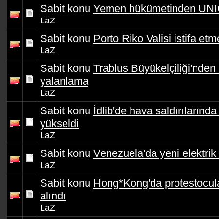
Sabit konu
Yemen hükümetinden UNI
LaZ
Sabit konu
Porto Riko Valisi istifa et
LaZ
Sabit konu
Trablus Büyükelçiliği'nden '
yalanlama
LaZ
Sabit konu
İdlib'de hava saldırılarında 
yükseldi
LaZ
Sabit konu
Venezuela'da yeni elektrik 
LaZ
Sabit konu
Hong*Kong'da protestocular
alındı
LaZ