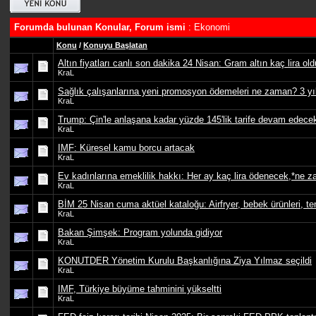
Forumda bulunan Konular, Forum ismi
: Ekonomi
Konu
/
Konuyu Başlatan
Altın fiyatları canlı son dakika 24 Nisan: Gram altın kaç lira o
KraL
Sağlık çalışanlarına yeni promosyon ödemeleri ne zaman? 3 yıll
KraL
Trump: Çin'le anlaşana kadar yüzde 145'lik tarife devam edece
KraL
IMF: Küresel kamu borcu artacak
KraL
Ev kadınlarına emeklilik hakkı: Her ay kaç lira ödenecek,*ne 
KraL
BİM 25 Nisan cuma aktüel kataloğu: Airfryer, bebek ürünleri, te
KraL
Bakan Şimşek: Program yolunda gidiyor
KraL
KONUTDER Yönetim Kurulu Başkanlığına Ziya Yılmaz seçildi
KraL
IMF, Türkiye büyüme tahminini yükseltti
KraL