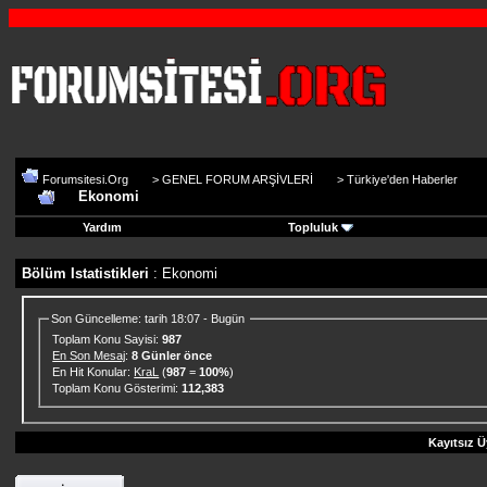
Forumsitesi.Org
>
GENEL FORUM ARŞİVLERİ
>
Türkiye'den Haberler
Ekonomi
Yardım
Topluluk
Bölüm Istatistikleri
: Ekonomi
Son Güncelleme: tarih 18:07 - Bugün
Toplam Konu Sayisi:
987
En Son Mesaj
:
8 Günler önce
En Hit Konular:
KraL
(
987
=
100%
)
Toplam Konu Gösterimi:
112,383
Kayıtsız Ü