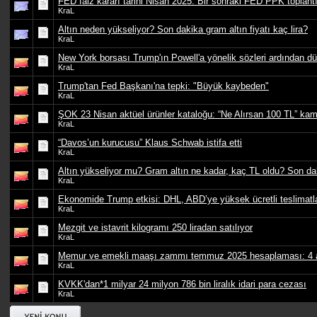
FED faiz kararı tarihi Nisan 2025: Bir sonraki FED PPK toplant
KraL
Altın neden yükseliyor? Son dakika gram altın fiyatı kaç lira?
KraL
New York borsası Trump'ın Powell'a yönelik sözleri ardından d
KraL
Trump'tan Fed Başkanı'na tepki: "Büyük kaybeden"
KraL
ŞOK 23 Nisan aktüel ürünler kataloğu: “Ne Alırsan 100 TL” kamp
KraL
“Davos’un kurucusu” Klaus Schwab istifa etti
KraL
Altın yükseliyor mu? Gram altın ne kadar, kaç TL oldu? Son dak
KraL
Ekonomide Trump etkisi: DHL, ABD’ye yüksek ücretli teslimatla
KraL
Mezgit ve istavrit kilogramı 250 liradan satılıyor
KraL
Memur ve emekli maaşı zammı temmuz 2025 hesaplaması: 4 ayl
KraL
KVKK'dan*1 milyar 24 milyon 786 bin liralık idari para cezası
KraL