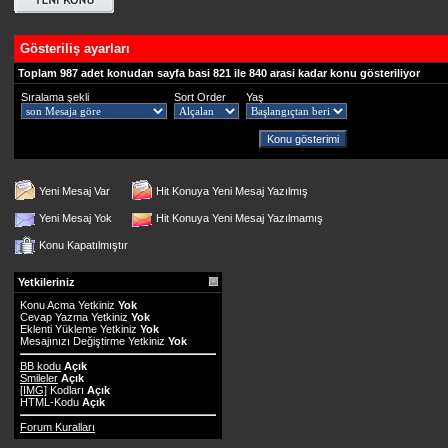
Gösteriliş ayarları
Toplam 987 adet konudan sayfa basi 821 ile 840 arasi kadar konu gösteriliyor
Sıralama şekli
Sort Order
Yaş
Yeni Mesaj Var
Hit Konuya Yeni Mesaj Yazılmış
Yeni Mesaj Yok
Hit Konuya Yeni Mesaj Yazılmamış
Konu Kapatılmıştır
Yetkileriniz
Konu Acma Yetkiniz
Yok
Cevap Yazma Yetkiniz
Yok
Eklenti Yükleme Yetkiniz
Yok
Mesajınızı Değiştirme Yetkiniz
Yok
BB kodu
Açık
Smileler
Açık
[IMG]
Kodları
Açık
HTML-Kodu
Açık
Forum Kuralları