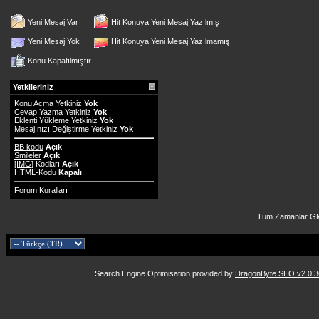
Yeni Mesaj Var
Hit Konuya Yeni Mesaj Yazılmış
Yeni Mesaj Yok
Hit Konuya Yeni Mesaj Yazılmamış
Konu Kapatılmıştır
Yetkileriniz
Konu Acma Yetkiniz
Yok
Cevap Yazma Yetkiniz
Yok
Eklenti Yükleme Yetkiniz
Yok
Mesajınızı Değiştirme Yetkiniz
Yok
BB kodu
Açık
Smileler
Açık
[IMG]
Kodları
Açık
HTML-Kodu
Kapalı
Forum Kuralları
Tüm Zamanlar GM
Search Engine Optimisation provided by
DragonByte SEO v2.0.36