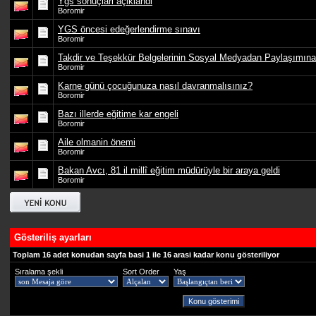
Ygs sonuçlari açiklandi
Boromir
YGS öncesi edeğerlendirme sınavı
Boromir
Takdir ve Teşekkür Belgelerinin Sosyal Medyadan Paylaşımına
Boromir
Karne günü çocuğunuza nasıl davranmalısınız?
Boromir
Bazı illerde eğitime kar engeli
Boromir
Aile olmanin önemi
Boromir
Bakan Avcı, 81 il millî eğitim müdürüyle bir araya geldi
Boromir
Gösteriliş ayarları
Toplam 16 adet konudan sayfa basi 1 ile 16 arasi kadar konu gösteriliyor
Sıralama şekli
Sort Order
Yaş