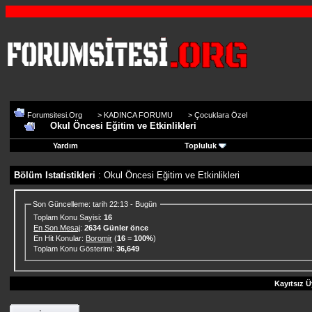
Forumsitesi.Org
>
KADINCA FORUMU
>
Çocuklara Özel
Okul Öncesi Eğitim ve Etkinlikleri
Yardım
Topluluk
Bölüm Istatistikleri
: Okul Öncesi Eğitim ve Etkinlikleri
Son Güncelleme: tarih 22:13 - Bugün
Toplam Konu Sayisi:
16
En Son Mesaj
:
2634 Günler önce
En Hit Konular:
Boromir
(
16
=
100%
)
Toplam Konu Gösterimi:
36,649
Kayıtsız Ü