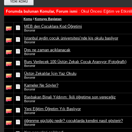
Forumda bulunan Konular, Forum ismi
: Okul Öncesi Eğitim ve Etkinlik
Konu
/
Konuyu Başlatan
MEB den Çocuklara Kod Öğretimi
Boromir
Istanbul aydin çocuk üniversitesi’nde kiş okulu başliyor
Boromir
Dgs ne zaman açiklanacak
Boromir
Burs Verilecek 100 Üstün Zekalı Çocuk Aranıyor (Fotoğraflı)
Boromir
Üstün Zekalılar İçin Yaz Okulu
Boromir
Karneler Ne Söyler?
Boromir
Başbakan Binali Yıldırım: İkili öğretime son vereceğiz
Boromir
Yeni Eğitim Öğretim Yılı Başlıyor
Boromir
öğrenme güçlüğü nedir? çocuklarda kendini nasil gösterir?
Boromir