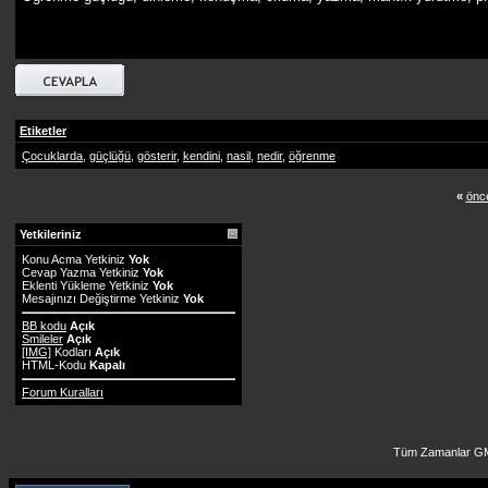
Etiketler
Çocuklarda
,
güçlüğü
,
gösterir
,
kendini
,
nasil
,
nedir
,
öğrenme
«
önce
Yetkileriniz
Konu Acma Yetkiniz
Yok
Cevap Yazma Yetkiniz
Yok
Eklenti Yükleme Yetkiniz
Yok
Mesajınızı Değiştirme Yetkiniz
Yok
BB kodu
Açık
Smileler
Açık
[IMG]
Kodları
Açık
HTML-Kodu
Kapalı
Forum Kuralları
Tüm Zamanlar GM