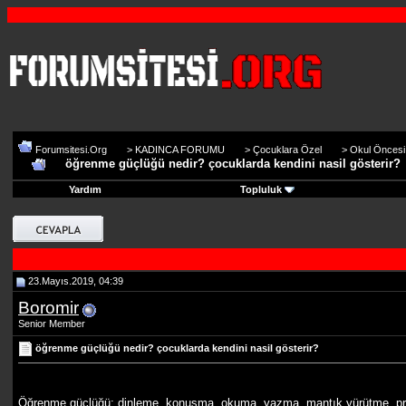
Forumsitesi.Org
>
KADINCA FORUMU
>
Çocuklara Özel
>
Okul Öncesi E
öğrenme güçlüğü nedir? çocuklarda kendini nasil gösterir?
Yardım
Topluluk
23.Mayıs.2019, 04:39
Boromir
Senior Member
öğrenme güçlüğü nedir? çocuklarda kendini nasil gösterir?
Öğrenme güçlüğü; dinleme, konuşma, okuma, yazma, mantık yürütme, pro