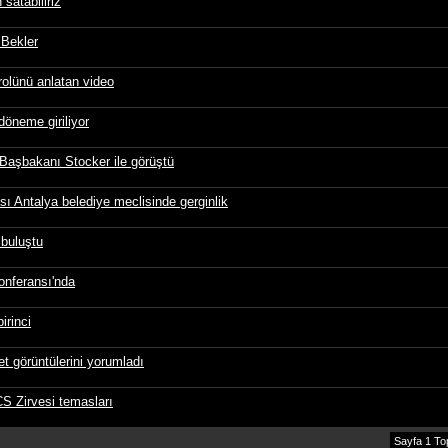
satabiliriz
 Bekler
rolünü anlatan video
döneme giriliyor
aşbakanı Stocker ile görüştü
sı Antalya belediye meclisinde gerginlik
 buluştu
onferansı'nda
irinci
t görüntülerini yorumladı
CS Zirvesi temasları
Sayfa 1 To