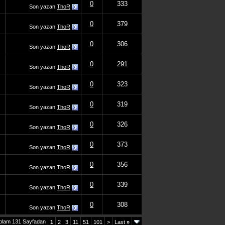
0
333
Son yazan
ThoR
0
379
Son yazan
ThoR
0
306
Son yazan
ThoR
0
291
Son yazan
ThoR
0
323
Son yazan
ThoR
0
319
Son yazan
ThoR
0
326
Son yazan
ThoR
0
373
Son yazan
ThoR
0
356
Son yazan
ThoR
0
339
Son yazan
ThoR
0
308
Son yazan
ThoR
plam 131 Sayfadan
1
2
3
11
51
101
>
Last
»