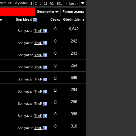
plam 131 Sayfadan
1
2
3
11
51
101
>
Last
»
Seçenekler
Forum arama
me
Son Mesaj
Cevap
Görüntüleme
0
6,642
Son yazan
ThoR
0
242
Son yazan
ThoR
0
243
Son yazan
ThoR
0
254
Son yazan
ThoR
0
689
Son yazan
ThoR
0
284
Son yazan
ThoR
0
286
Son yazan
ThoR
0
388
Son yazan
ThoR
0
310
Son yazan
ThoR