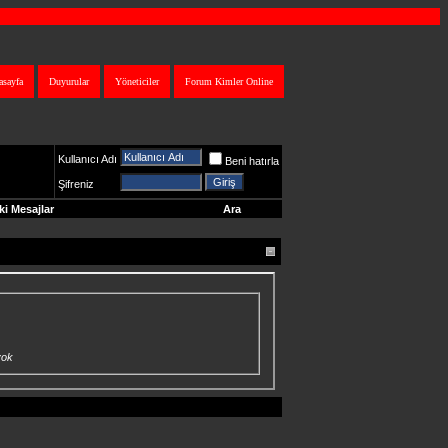
asayfa
Duyurular
Yöneticiler
Forum Kimler Online
Kullanıcı Adı
Beni hatırla
Şifreniz
i Mesajlar
Ara
yok