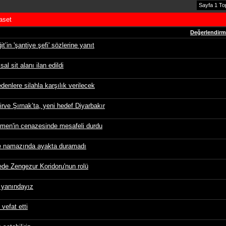
Sayfa 1 To
aset
Değerlendir
in 'şantiye şefi' sözlerine yanıt
 sit alanı ilan edildi
enlere silahla karşılık verilecek
rve Şırnak’ta, yeni hedef Diyarbakır
Öymen'in cenazesinde mesafeli durdu
e namazında ayakta duramadı
ede Zengezur Koridoru'nun rolü
a yanındayız
vefat etti