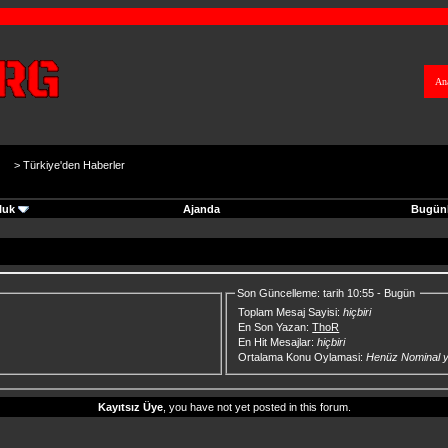
An
>
Türkiye'den Haberler
luk
Ajanda
Bugünk
Son Güncelleme: tarih 10:55 - Bugün
Toplam Mesaj Sayisi:
hiçbiri
En Son Yazan:
ThoR
En Hit Mesajlar:
hiçbiri
Ortalama Konu Oylamasi:
Henüz Nominal 
Kayıtsız Üye
, you have not yet posted in this forum.