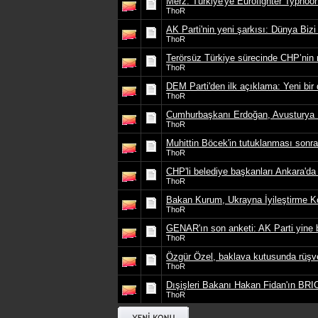
Merz: Türkiye'ye Eurofighter Typhoon 
ThoR
AK Parti'nin yeni şarkısı: Dünya Bizi
ThoR
Terörsüz Türkiye sürecinde CHP’nin 
ThoR
DEM Parti'den ilk açıklama: Yeni bir 
ThoR
Cumhurbaşkanı Erdoğan, Avusturya B
ThoR
Muhittin Böcek'in tutuklanması sonra
ThoR
CHP'li belediye başkanları Ankara'da
ThoR
Bakan Kurum, Ukrayna İyileştirme K
ThoR
GENAR'ın son anketi: AK Parti yine b
ThoR
Özgür Özel, baklava kutusunda rüşve
ThoR
Dışişleri Bakanı Hakan Fidan'ın BRI
ThoR