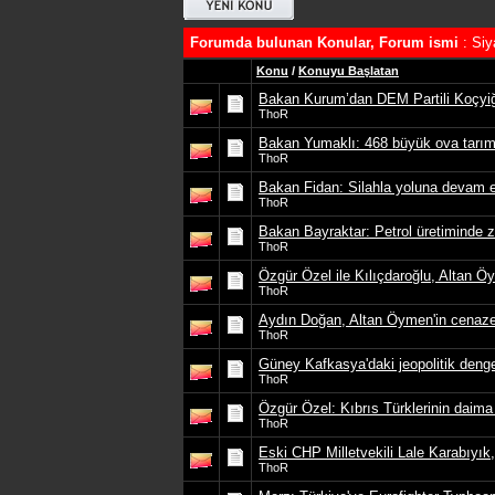
Forumda bulunan Konular, Forum ismi
: Siy
Konu
/
Konuyu Başlatan
Bakan Kurum’dan DEM Partili Koçyiğit’
ThoR
Bakan Yumaklı: 468 büyük ova tarımsal
ThoR
Bakan Fidan: Silahla yoluna devam ed
ThoR
Bakan Bayraktar: Petrol üretiminde zi
ThoR
Özgür Özel ile Kılıçdaroğlu, Altan 
ThoR
Aydın Doğan, Altan Öymen'in cenaz
ThoR
Güney Kafkasya'daki jeopolitik deng
ThoR
Özgür Özel: Kıbrıs Türklerinin daim
ThoR
Eski CHP Milletvekili Lale Karabıyık, 
ThoR