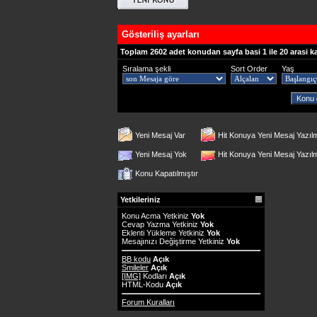
Gösteriliş ayarları
Toplam 2602 adet konudan sayfa basi 1 ile 20 arasi k
Sıralama şekli
Sort Order
Yaş
Yeni Mesaj Var
Hit Konuya Yeni Mesaj Yazıl
Yeni Mesaj Yok
Hit Konuya Yeni Mesaj Yazı
Konu Kapatılmıştır
Yetkileriniz
Konu Acma Yetkiniz
Yok
Cevap Yazma Yetkiniz
Yok
Eklenti Yükleme Yetkiniz
Yok
Mesajınızı Değiştirme Yetkiniz
Yok
BB kodu
Açık
Smileler
Açık
[IMG]
Kodları
Açık
HTML-Kodu
Açık
Forum Kuralları