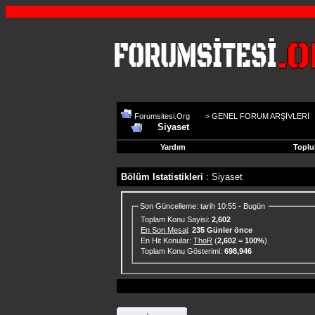
Forumsitesi.Org
>
GENEL FORUM ARŞİVLERİ
Siyaset
Yardım
Toplu
Bölüm Istatistikleri
: Siyaset
Son Güncelleme: tarih 10:55 - Bugün
Toplam Konu Sayisi:
2,602
En Son Mesaj
:
235 Günler önce
En Hit Konular:
ThoR
(
2,602
=
100%
)
Toplam Konu Gösterimi:
698,946