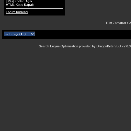
[IMG]
Kodları
Açık
HTML-Kodu
Kapalı
Forum Kuralları
Tüm Zamanlar GM
Search Engine Optimisation provided by
DragonByte SEO v2.0.36