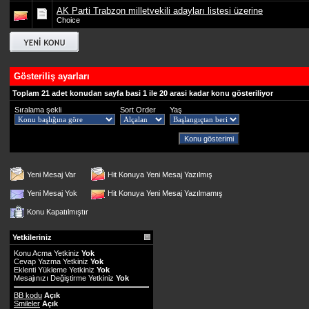
AK Parti Trabzon milletvekili adayları listesi üzerine
Choice
Gösteriliş ayarları
Toplam 21 adet konudan sayfa basi 1 ile 20 arasi kadar konu gösteriliyor
Sıralama şekli
Sort Order
Yaş
Yeni Mesaj Var
Hit Konuya Yeni Mesaj Yazılmış
Yeni Mesaj Yok
Hit Konuya Yeni Mesaj Yazılmamış
Konu Kapatılmıştır
Yetkileriniz
Konu Acma Yetkiniz
Yok
Cevap Yazma Yetkiniz
Yok
Eklenti Yükleme Yetkiniz
Yok
Mesajınızı Değiştirme Yetkiniz
Yok
BB kodu
Açık
Smileler
Açık