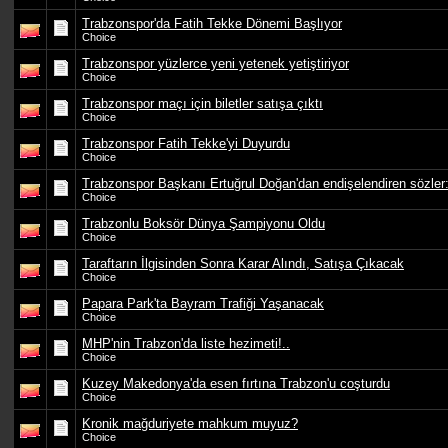
Trabzonspor'da Fatih Tekke Dönemi Başlıyor
Choice
Trabzonspor yüzlerce yeni yetenek yetiştiriyor
Choice
Trabzonspor maçı için biletler satışa çıktı
Choice
Trabzonspor Fatih Tekke'yi Duyurdu
Choice
Trabzonspor Başkanı Ertuğrul Doğan'dan endişelendiren sözle
Choice
Trabzonlu Boksör Dünya Şampiyonu Oldu
Choice
Taraftarın İlgisinden Sonra Karar Alındı, Satışa Çıkacak
Choice
Papara Park'ta Bayram Trafiği Yaşanacak
Choice
MHP'nin Trabzon'da liste hezimeti!..
Choice
Kuzey Makedonya'da esen fırtına Trabzon'u coşturdu
Choice
Kronik mağduriyete mahkum muyuz?
Choice