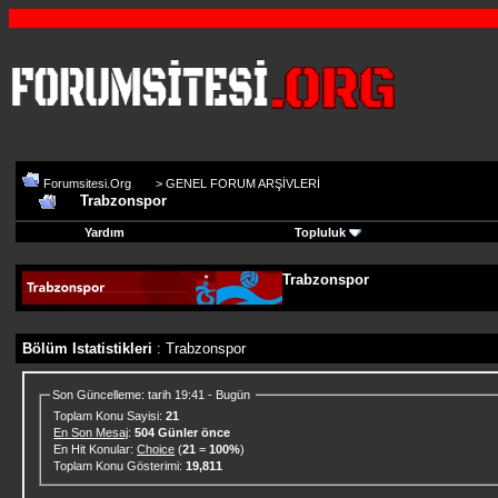
Forumsitesi.Org
>
GENEL FORUM ARŞİVLERİ
Trabzonspor
Yardım
Topluluk
Trabzonspor
Bölüm Istatistikleri
: Trabzonspor
Son Güncelleme: tarih 19:41 - Bugün
Toplam Konu Sayisi:
21
En Son Mesaj
:
504 Günler önce
En Hit Konular:
Choice
(
21
=
100%
)
Toplam Konu Gösterimi:
19,811