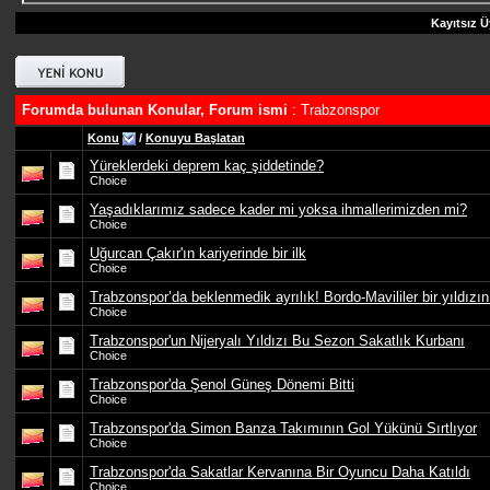
Kayıtsız Ü
Forumda bulunan Konular, Forum ismi
: Trabzonspor
Konu
/
Konuyu Başlatan
Yüreklerdeki deprem kaç şiddetinde?
Choice
Yaşadıklarımız sadece kader mi yoksa ihmallerimizden mi?
Choice
Uğurcan Çakır'ın kariyerinde bir ilk
Choice
Trabzonspor’da beklenmedik ayrılık! Bordo-Mavililer bir yıldızın
Choice
Trabzonspor'un Nijeryalı Yıldızı Bu Sezon Sakatlık Kurbanı
Choice
Trabzonspor'da Şenol Güneş Dönemi Bitti
Choice
Trabzonspor'da Simon Banza Takımının Gol Yükünü Sırtlıyor
Choice
Trabzonspor'da Sakatlar Kervanına Bir Oyuncu Daha Katıldı
Choice