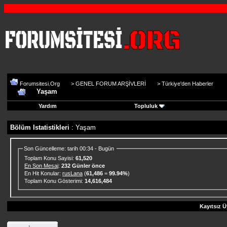
Forumsitesi.Org
>
GENEL FORUM ARŞİVLERİ
>
Türkiye'den Haberler
Yaşam
Yardım
Topluluk
Bölüm Istatistikleri
: Yaşam
Son Güncelleme: tarih 00:34 - Bugün
Toplam Konu Sayisi:
61,520
En Son Mesaj
:
232 Günler önce
En Hit Konular:
rusLana
(
61,486
=
99.94%
)
Toplam Konu Gösterimi:
14,616,484
Kayıtsız Ü