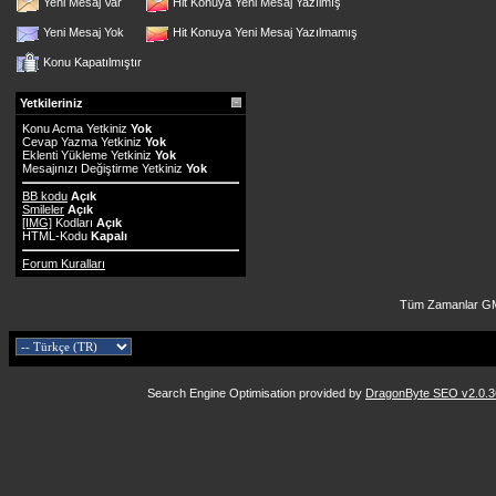
Yeni Mesaj Var
Hit Konuya Yeni Mesaj Yazılmış
Yeni Mesaj Yok
Hit Konuya Yeni Mesaj Yazılmamış
Konu Kapatılmıştır
Yetkileriniz
Konu Acma Yetkiniz
Yok
Cevap Yazma Yetkiniz
Yok
Eklenti Yükleme Yetkiniz
Yok
Mesajınızı Değiştirme Yetkiniz
Yok
BB kodu
Açık
Smileler
Açık
[IMG]
Kodları
Açık
HTML-Kodu
Kapalı
Forum Kuralları
Tüm Zamanlar GM
Search Engine Optimisation provided by
DragonByte SEO v2.0.36