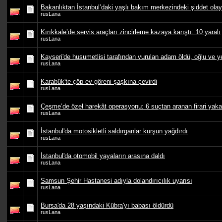
Bakanlıktan İstanbul’daki yaşlı bakım merkezindeki şiddet olay
rusLana
Kırıkkale’de servis araçları zincirleme kazaya karıştı: 10 yaralı
rusLana
Kayseri'de husumetlisi tarafından vurulan adam öldü, oğlu ve y
rusLana
Karabük'te çöp ev göreni şaşkına çevirdi
rusLana
Çeşme’de özel harekât operasyonu: 6 suçtan aranan firari yaka
rusLana
İstanbul'da motosikletli saldırganlar kurşun yağdırdı
rusLana
İstanbul'da otomobil yayaların arasına daldı
rusLana
Samsun Şehir Hastanesi adıyla dolandırıcılık uyarısı
rusLana
Bursa'da 28 yaşındaki Kübra'yı babası öldürdü
rusLana