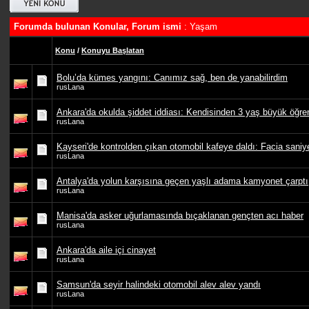
Forumda bulunan Konular, Forum ismi
: Yaşam
Konu
/
Konuyu Başlatan
Bolu’da kümes yangını: Canımız sağ, ben de yanabilirdim
rusLana
Ankara'da okulda şiddet iddiası: Kendisinden 3 yaş büyük öğren
rusLana
Kayseri'de kontrolden çıkan otomobil kafeye daldı: Facia saniyel
rusLana
Antalya'da yolun karşısına geçen yaşlı adama kamyonet çarptı
rusLana
Manisa'da asker uğurlamasında bıçaklanan gençten acı haber
rusLana
Ankara'da aile içi cinayet
rusLana
Samsun'da seyir halindeki otomobil alev alev yandı
rusLana