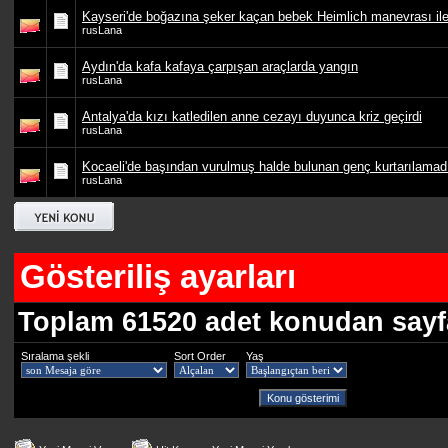
Kayseri'de boğazına şeker kaçan bebek Heimlich manevrası ile 
rusLana
Aydın'da kafa kafaya çarpışan araçlarda yangın
rusLana
Antalya'da kızı katledilen anne cezayı duyunca kriz geçirdi
rusLana
Kocaeli'de başından vurulmuş halde bulunan genç kurtarılamad
rusLana
Gösteriliş ayarları
Toplam 61520 adet konudan sayfa 
Sıralama şekli
Sort Order
Yaş