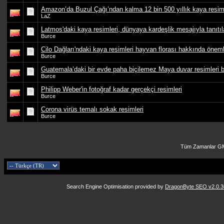
Amazon’da Buzul Çağı’ndan kalma 12 bin 500 yıllık kaya resim
LaZ
Latmos'daki kaya resimleri, dünyaya kardeşlik mesajıyla tanıtı
Burce
Cilo Dağları'ndaki kaya resimleri hayvan florası hakkında önemli 
Burce
Guatemala’daki bir evde paha biçilemez Maya duvar resimleri 
Burce
Philipp Weber'in fotoğraf kadar gerçekçi resimleri
Burce
Corona virüs temalı sokak resimleri
Burce
Tüm Zamanlar GM
Search Engine Optimisation provided by
DragonByte SEO v2.0.36