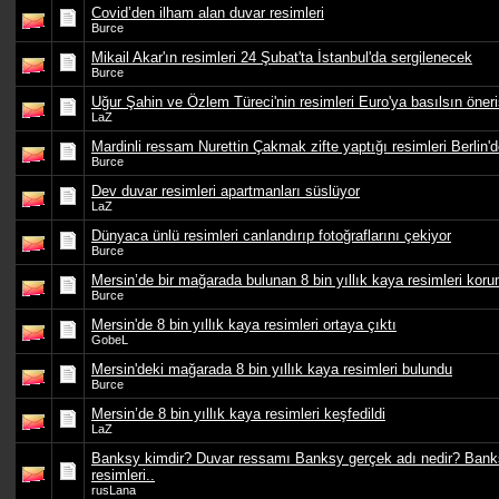
Covid’den ilham alan duvar resimleri
Burce
Mikail Akar'ın resimleri 24 Şubat'ta İstanbul'da sergilenecek
Burce
Uğur Şahin ve Özlem Türeci'nin resimleri Euro'ya basılsın öneri
LaZ
Mardinli ressam Nurettin Çakmak zifte yaptığı resimleri Berlin'
Burce
Dev duvar resimleri apartmanları süslüyor
LaZ
Dünyaca ünlü resimleri canlandırıp fotoğraflarını çekiyor
Burce
Mersin’de bir mağarada bulunan 8 bin yıllık kaya resimleri korum
Burce
Mersin'de 8 bin yıllık kaya resimleri ortaya çıktı
GobeL
Mersin'deki mağarada 8 bin yıllık kaya resimleri bulundu
Burce
Mersin’de 8 bin yıllık kaya resimleri keşfedildi
LaZ
Banksy kimdir? Duvar ressamı Banksy gerçek adı nedir? Bank
resimleri..
rusLana