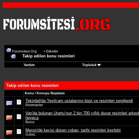
Forumsitesi.Org
>
Etiketler
Takip edilen konu resimleri
Yardım
Topluluk
Takip edilen konu resimleri
Konu / Konuyu Başlatan
Tekirdağ'da Yeşilçam ustalarının büst ve resimleri sergilendi
Rootmaster
Van'da bulunan Urartu’nun 2 bin 700 yıllık duvar resimleri arkeo
heyeca
Burce
Mersin'de keçisi düşen çoban, tarihi resimleri keşfetti
GobeL